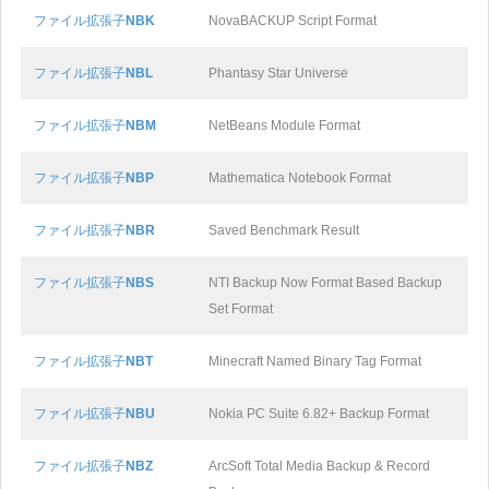
ファイル拡張子
NBK
NovaBACKUP Script Format
ファイル拡張子
NBL
Phantasy Star Universe
ファイル拡張子
NBM
NetBeans Module Format
ファイル拡張子
NBP
Mathematica Notebook Format
ファイル拡張子
NBR
Saved Benchmark Result
ファイル拡張子
NBS
NTI Backup Now Format Based Backup
Set Format
ファイル拡張子
NBT
Minecraft Named Binary Tag Format
ファイル拡張子
NBU
Nokia PC Suite 6.82+ Backup Format
ファイル拡張子
NBZ
ArcSoft Total Media Backup & Record