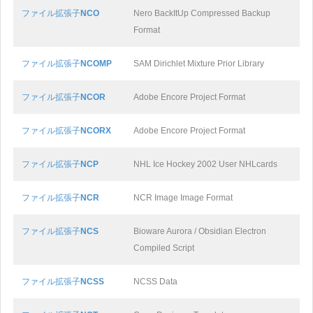
ファイル拡張子
NCO
Nero BackItUp Compressed Backup
Format
ファイル拡張子
NCOMP
SAM Dirichlet Mixture Prior Library
ファイル拡張子
NCOR
Adobe Encore Project Format
ファイル拡張子
NCORX
Adobe Encore Project Format
ファイル拡張子
NCP
NHL Ice Hockey 2002 User NHLcards
ファイル拡張子
NCR
NCR Image Image Format
ファイル拡張子
NCS
Bioware Aurora / Obsidian Electron
Compiled Script
ファイル拡張子
NCSS
NCSS Data