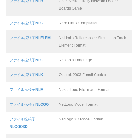
ファイル拡張子
NLB
Colin McRae Rally Network Leader
Boards Game
ファイル拡張子
NLC
Nero Linux Compilation
ファイル拡張子
NLELEM
NoLimits Rollercoaster Simulation Track
Element Format
ファイル拡張子
NLG
Nestopia Language
ファイル拡張子
NLK
Outlook 2003 E-mail Cookie
ファイル拡張子
NLM
Nokia Logo File Image Format
ファイル拡張子
NLOGO
NetLogo Model Format
ファイル拡張子
NetLogo 3D Model Format
NLOGO3D