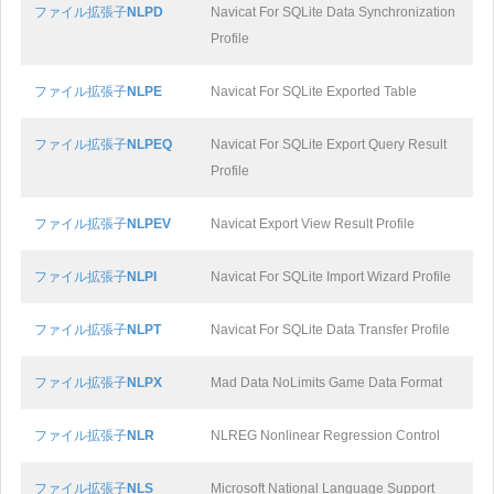
ファイル拡張子
NLPD
Navicat For SQLite Data Synchronization
Profile
ファイル拡張子
NLPE
Navicat For SQLite Exported Table
ファイル拡張子
NLPEQ
Navicat For SQLite Export Query Result
Profile
ファイル拡張子
NLPEV
Navicat Export View Result Profile
ファイル拡張子
NLPI
Navicat For SQLite Import Wizard Profile
ファイル拡張子
NLPT
Navicat For SQLite Data Transfer Profile
ファイル拡張子
NLPX
Mad Data NoLimits Game Data Format
ファイル拡張子
NLR
NLREG Nonlinear Regression Control
ファイル拡張子
NLS
Microsoft National Language Support