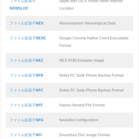
ファイル拡張子
Apple Mac OS X Finder News Internet
NEWSLOC
Location
ファイル拡張子
NEX
Neuroexplorer Neurological Data
ファイル拡張子
NEXE
Google Chrome Native Client Executable
Format
ファイル拡張子
NEZ
NES ROM Emulator Image
ファイル拡張子
NFB
Nokia PC Suite Phone Backup Format
ファイル拡張子
NFC
Nokia PC Suite Phone Backup Format
ファイル拡張子
NFF
Haines Neutral File Format
ファイル拡張子
NFG
NewsBin Configuration
ファイル拡張子
NFI
Dreambox Disc Image Format