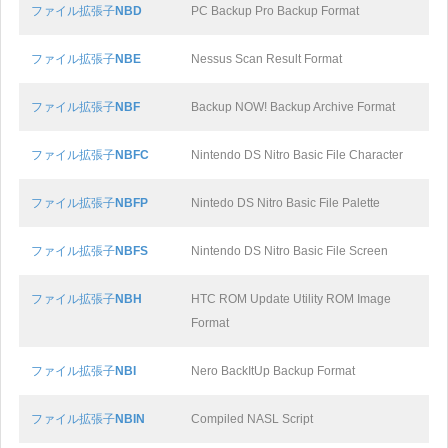
ファイル拡張子
NBD
PC Backup Pro Backup Format
ファイル拡張子
NBE
Nessus Scan Result Format
ファイル拡張子
NBF
Backup NOW! Backup Archive Format
ファイル拡張子
NBFC
Nintendo DS Nitro Basic File Character
ファイル拡張子
NBFP
Nintedo DS Nitro Basic File Palette
ファイル拡張子
NBFS
Nintendo DS Nitro Basic File Screen
ファイル拡張子
NBH
HTC ROM Update Utility ROM Image
Format
ファイル拡張子
NBI
Nero BackItUp Backup Format
ファイル拡張子
NBIN
Compiled NASL Script