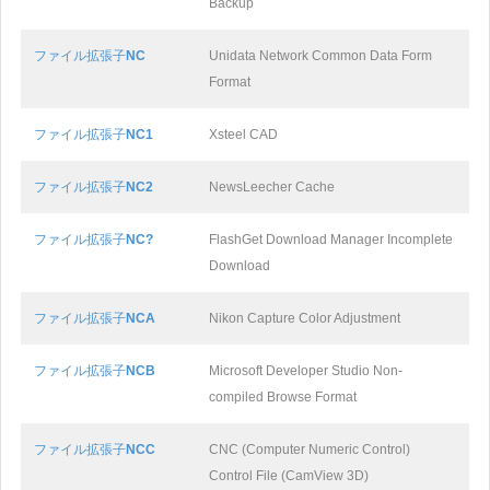
Backup
ファイル拡張子
NC
Unidata Network Common Data Form
Format
ファイル拡張子
NC1
Xsteel CAD
ファイル拡張子
NC2
NewsLeecher Cache
ファイル拡張子
NC?
FlashGet Download Manager Incomplete
Download
ファイル拡張子
NCA
Nikon Capture Color Adjustment
ファイル拡張子
NCB
Microsoft Developer Studio Non-
compiled Browse Format
ファイル拡張子
NCC
CNC (Computer Numeric Control)
Control File (CamView 3D)