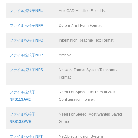
ファイル拡張子
NFL
AutoCAD Multiline Filter List
ファイル拡張子
NFM
Delphi .NET Form Format
ファイル拡張子
NFO
Information Readme Text Format
ファイル拡張子
NFP
Archive
ファイル拡張子
NFS
Network Format System Temporary
Format
ファイル拡張子
Need For Speed: Hot Pursuit 2010
NFS11SAVE
Configuration Format
ファイル拡張子
Need For Speed: Most Wanted Saved
NFS13SAVE
Game
ファイル拡張子
NFT
NetObjects Fusion System