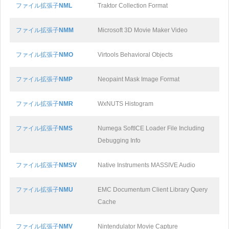
ファイル拡張子
NML
Traktor Collection Format
ファイル拡張子
NMM
Microsoft 3D Movie Maker Video
ファイル拡張子
NMO
Virtools Behavioral Objects
ファイル拡張子
NMP
Neopaint Mask Image Format
ファイル拡張子
NMR
WxNUTS Histogram
ファイル拡張子
NMS
Numega SoftICE Loader File Including
Debugging Info
ファイル拡張子
NMSV
Native Instruments MASSIVE Audio
ファイル拡張子
NMU
EMC Documentum Client Library Query
Cache
ファイル拡張子
NMV
Nintendulator Movie Capture