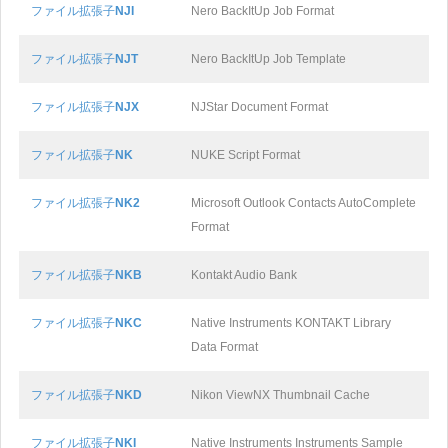
ファイル拡張子
NJI
Nero BackItUp Job Format
ファイル拡張子
NJT
Nero BackItUp Job Template
ファイル拡張子
NJX
NJStar Document Format
ファイル拡張子
NK
NUKE Script Format
ファイル拡張子
NK2
Microsoft Outlook Contacts AutoComplete
Format
ファイル拡張子
NKB
Kontakt Audio Bank
ファイル拡張子
NKC
Native Instruments KONTAKT Library
Data Format
ファイル拡張子
NKD
Nikon ViewNX Thumbnail Cache
ファイル拡張子
NKI
Native Instruments Instruments Sample