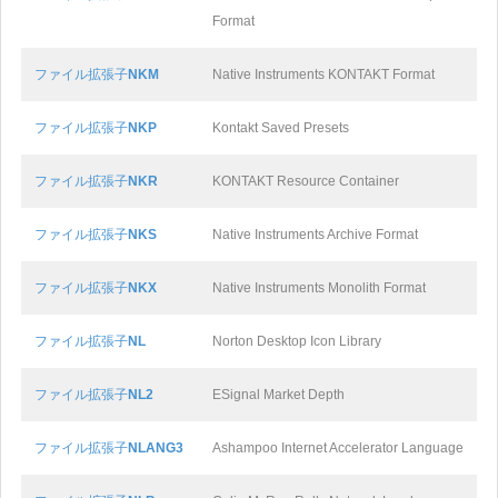
Format
ファイル拡張子
NKM
Native Instruments KONTAKT Format
ファイル拡張子
NKP
Kontakt Saved Presets
ファイル拡張子
NKR
KONTAKT Resource Container
ファイル拡張子
NKS
Native Instruments Archive Format
ファイル拡張子
NKX
Native Instruments Monolith Format
ファイル拡張子
NL
Norton Desktop Icon Library
ファイル拡張子
NL2
ESignal Market Depth
ファイル拡張子
NLANG3
Ashampoo Internet Accelerator Language