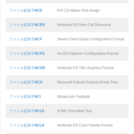
ファイル拡張子
NCD
NTI CD-Maker Disk Image
ファイル拡張子
NCER
Nintendo DS Nitro Cell Resource
ファイル拡張子
NCF
Steam Client Game Configuration Format
ファイル拡張子
NCFG
ArcGIS Explorer Configuration Format
ファイル拡張子
NCGR
Nintendo DS Title Graphics Format
ファイル拡張子
NCH
Microsoft Outlook Express Email Tree
ファイル拡張子
NCI
Mastercam Toolpath
ファイル拡張子
NCLK
HTML Formatted Text
ファイル拡張子
NCLR
Nintendo DS Color Palette Format