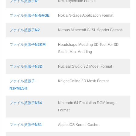
ファイル拡張子
N
Neko Bytecode Format
ファイル拡張子
N-GAGE
Nokia N-Gage Application Format
ファイル拡張子
N2
Nitrous Minecraft GLSL Shader Format
ファイル拡張子
N2KM
Headshape Modding 3D Tool For 3D
Studio Max Modding
ファイル拡張子
N3D
Nuclear Studio 3D Model Format
ファイル拡張子
Knight Online 3D Mesh Format
N3PMESH
ファイル拡張子
N64
Nintendo 64 Emulation ROM Image
Format
ファイル拡張子
N81
Apple IOS Kernel Cache