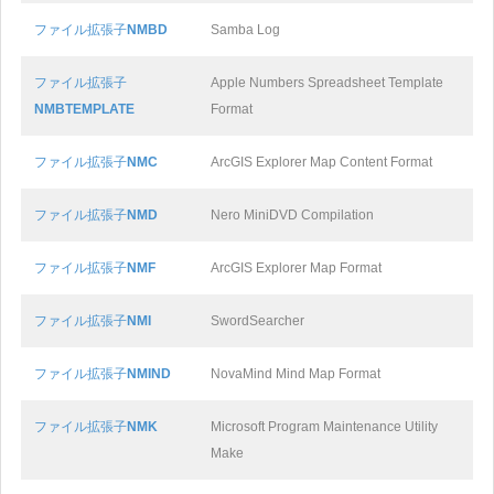
ファイル拡張子
NMBD
Samba Log
ファイル拡張子
Apple Numbers Spreadsheet Template
NMBTEMPLATE
Format
ファイル拡張子
NMC
ArcGIS Explorer Map Content Format
ファイル拡張子
NMD
Nero MiniDVD Compilation
ファイル拡張子
NMF
ArcGIS Explorer Map Format
ファイル拡張子
NMI
SwordSearcher
ファイル拡張子
NMIND
NovaMind Mind Map Format
ファイル拡張子
NMK
Microsoft Program Maintenance Utility
Make