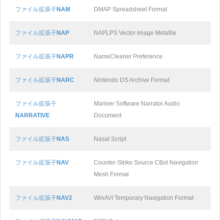
ファイル拡張子
NAM
DMAP Spreadsheet Format
ファイル拡張子
NAP
NAPLPS Vector Image Metafile
ファイル拡張子
NAPR
NameCleaner Preference
ファイル拡張子
NARC
Nintendo DS Archive Format
ファイル拡張子
Mariner Software Narrator Audio
NARRATIVE
Document
ファイル拡張子
NAS
Nasal Script
ファイル拡張子
NAV
Counter-Strike Source CBot Navigation
Mesh Format
ファイル拡張子
NAV2
WinAVI Temporary Navigation Format