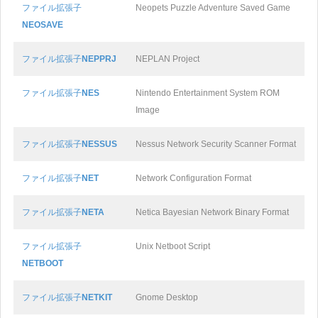
ファイル拡張子
Neopets Puzzle Adventure Saved Game
NEOSAVE
ファイル拡張子
NEPPRJ
NEPLAN Project
ファイル拡張子
NES
Nintendo Entertainment System ROM
Image
ファイル拡張子
NESSUS
Nessus Network Security Scanner Format
ファイル拡張子
NET
Network Configuration Format
ファイル拡張子
NETA
Netica Bayesian Network Binary Format
ファイル拡張子
Unix Netboot Script
NETBOOT
ファイル拡張子
NETKIT
Gnome Desktop