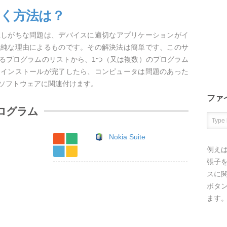
開く方法は？
発生しがちな問題は、デバイスに適切なアプリケーションがイ
単純な理由によるものです。その解決法は簡単です、このサ
するプログラムのリストから、1つ（又は複数）のプログラム
。インストールが完了したら、コンピュータは問題のあった
のソフトウェアに関連付けます。
ファ
プログラム
Nokia Suite
例え
張子を
スに
ボタ
ます