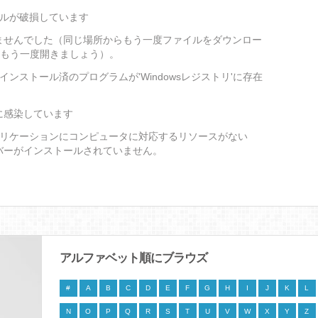
ァイルが破損しています
ませんでした（同じ場所からもう一度ファイルをダウンロー
をもう一度開きましょう）。
るインストール済のプログラムが'Windowsレジストリ'に存在
に感染しています
アプリケーションにコンピュータに対応するリソースがない
バーがインストールされていません。
アルファベット順にブラウズ
#
A
B
C
D
E
F
G
H
I
J
K
L
N
O
P
Q
R
S
T
U
V
W
X
Y
Z