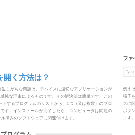
ファ
ルを開く方法は？
最も発生しがちな問題は、デバイスに適切なアプリケーションが
例え
く単純な理由によるものです。その解決法は簡単です、この
張子を
サポートするプログラムのリストから、1つ（又は複数）のプロ
スに
けです。インストールが完了したら、コンピュータは問題の
ボタ
トール済みのソフトウェアに関連付けます。
ます
開くプログラム