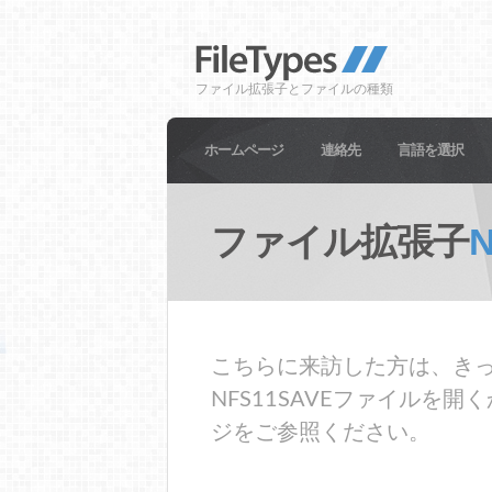
ファイル拡張子とファイルの種類
ホームページ
連絡先
言語を選択
ファイル拡張子
N
こちらに来訪した方は、きっ
NFS11SAVEファイル
ジをご参照ください。