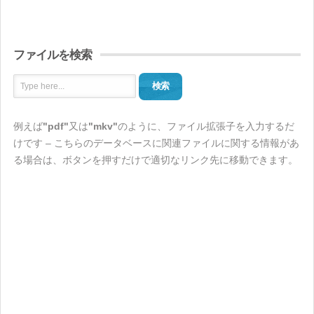
ファイルを検索
検索
例えば
"pdf"
又は
"mkv"
のように、ファイル拡張子を入力するだ
けです – こちらのデータベースに関連ファイルに関する情報があ
る場合は、ボタンを押すだけで適切なリンク先に移動できます。