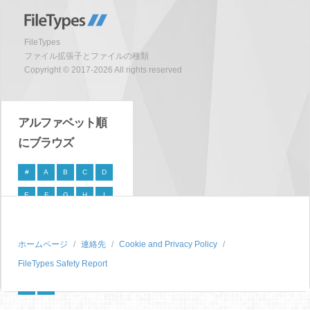
FileTypes
ファイル拡張子とファイルの種類
Copyright © 2017-2026 All rights reserved
アルファベット順
にブラウズ
#
A
B
C
D
E
F
G
H
I
J
K
L
M
N
O
P
Q
R
S
ホームページ
連絡先
Cookie and Privacy Policy
FileTypes Safety Report
T
U
V
W
X
Y
Z