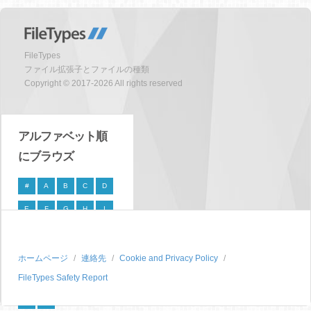
FileTypes
ファイル拡張子とファイルの種類
Copyright © 2017-2026 All rights reserved
アルファベット順
にブラウズ
#
A
B
C
D
E
F
G
H
I
J
K
L
M
N
O
P
Q
R
S
ホームページ
連絡先
Cookie and Privacy Policy
FileTypes Safety Report
T
U
V
W
X
Y
Z