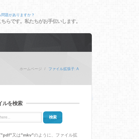
る問題がありますか？
こちらです。私たちがお手伝いします。
ホームページ
ファイル拡張子: A
イルを検索
検索
ば
"pdf"
又は
"mkv"
のように、ファイル拡