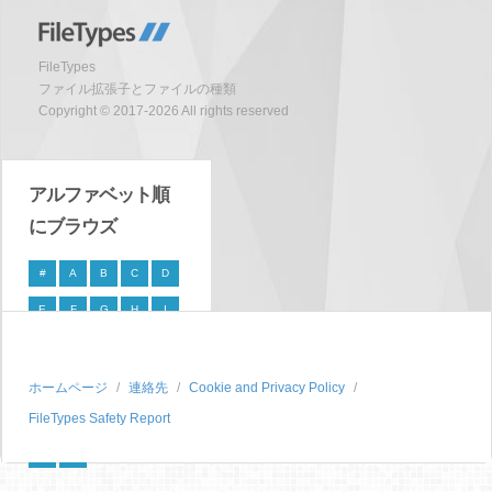
FileTypes
ファイル拡張子とファイルの種類
Copyright © 2017-2026 All rights reserved
アルファベット順
にブラウズ
#
A
B
C
D
E
F
G
H
I
J
K
L
M
N
O
P
Q
R
S
ホームページ
連絡先
Cookie and Privacy Policy
FileTypes Safety Report
T
U
V
W
X
Y
Z