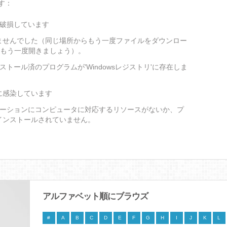
す：
が破損しています
ませんでした（同じ場所からもう一度ファイルをダウンロー
をもう一度開きましょう）。
ストール済のプログラムが'Windowsレジストリ'に存在しま
に感染しています
ケーションにコンピュータに対応するリソースがないか、プ
インストールされていません。
アルファベット順にブラウズ
#
A
B
C
D
E
F
G
H
I
J
K
L