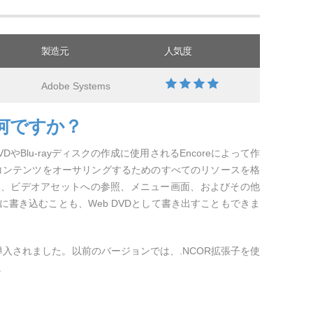
製造元
人気度
Adobe Systems
は何ですか？
れ、DVDやBlu-rayディスクの作成に使用されるEncoreによって作
Dコンテンツをオーサリングするためのすべてのリソースを格
報、ビデオアセットへの参照、メニュー画面、およびその他
書き込むことも、Web DVDとして書き出すこともできま
 CS6で導入されました。以前のバージョンでは、.NCOR拡張子を使
。