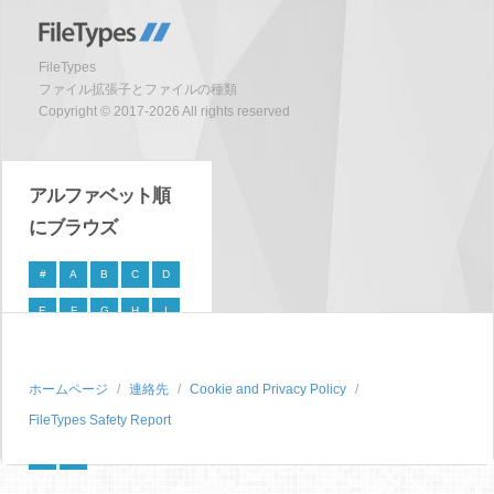
FileTypes
ファイル拡張子とファイルの種類
Copyright © 2017-2026 All rights reserved
アルファベット順
にブラウズ
#
A
B
C
D
E
F
G
H
I
J
K
L
M
N
O
P
Q
R
S
ホームページ
連絡先
Cookie and Privacy Policy
FileTypes Safety Report
T
U
V
W
X
Y
Z