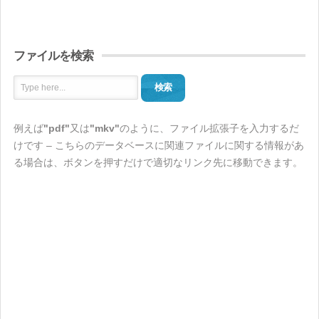
ファイルを検索
検索
例えば
"pdf"
又は
"mkv"
のように、ファイル拡張子を入力するだ
けです – こちらのデータベースに関連ファイルに関する情報があ
る場合は、ボタンを押すだけで適切なリンク先に移動できます。