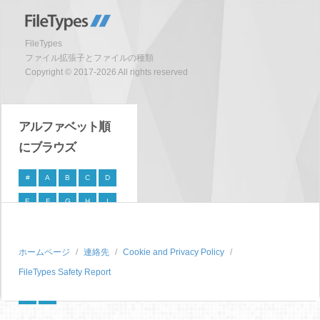
FileTypes
ファイル拡張子とファイルの種類
Copyright © 2017-2026 All rights reserved
アルファベット順
にブラウズ
#
A
B
C
D
E
F
G
H
I
J
K
L
M
N
O
P
Q
R
S
ホームページ
連絡先
Cookie and Privacy Policy
FileTypes Safety Report
T
U
V
W
X
Y
Z