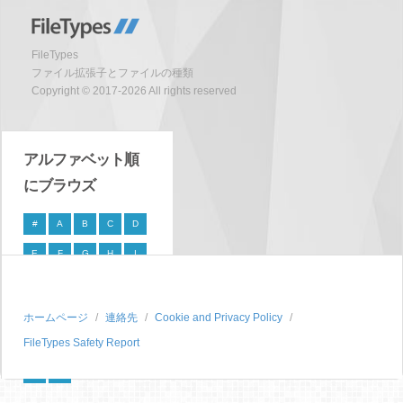
FileTypes
ファイル拡張子とファイルの種類
Copyright © 2017-2026 All rights reserved
アルファベット順
にブラウズ
#
A
B
C
D
E
F
G
H
I
J
K
L
M
N
O
P
Q
R
S
ホームページ
連絡先
Cookie and Privacy Policy
FileTypes Safety Report
T
U
V
W
X
Y
Z