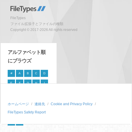
FileTypes
ファイル拡張子とファイルの種類
Copyright © 2017-2026 All rights reserved
アルファベット順
にブラウズ
#
A
B
C
D
E
F
G
H
I
J
K
L
M
N
O
P
Q
R
S
ホームページ
連絡先
Cookie and Privacy Policy
FileTypes Safety Report
T
U
V
W
X
Y
Z