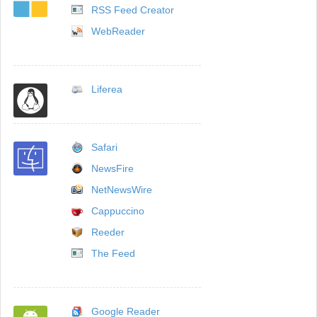
RSS Feed Creator
WebReader
Liferea
Safari
NewsFire
NetNewsWire
Cappuccino
Reeder
The Feed
Google Reader