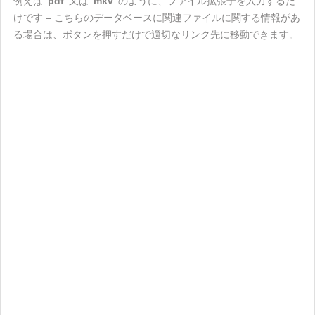
例えば
"pdf"
又は
"mkv"
のように、ファイル拡張子を入力するだ
けです – こちらのデータベースに関連ファイルに関する情報があ
る場合は、ボタンを押すだけで適切なリンク先に移動できます。