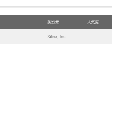
製造元
人気度
Xilinx, Inc.