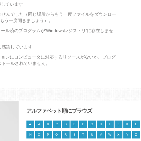
損しています
ませんでした（同じ場所からもう一度ファイルをダウンロー
をもう一度開きましょう）。
ール済のプログラムが'Windowsレジストリ'に存在しませ
に感染しています
ションにコンピュータに対応するリソースがないか、プログ
ストールされていません。
アルファベット順にブラウズ
#
A
B
C
D
E
F
G
H
I
J
K
L
N
O
P
Q
R
S
T
U
V
W
X
Y
Z