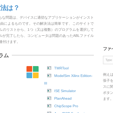
方法は？
がちな問題は、デバイスに適切なアプリケーションがインスト
理由によるものです。その解決法は簡単です、このサイトで
ラムのリストから、1つ（又は複数）のプログラムを選択して
ルが完了したら、コンピュータは問題のあったABLファイル
連付けます。
ファ
ラム
TMRTool
例え
ModelSim Xilinx Edition-
張子を
III
スに
ISE Simulator
ボタ
PlanAhead
ます
ChipScope Pro