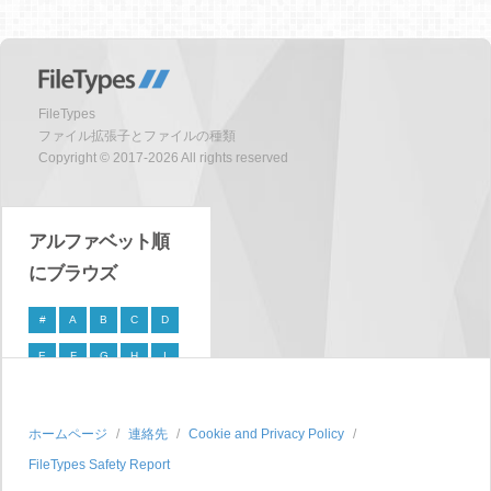
FileTypes
ファイル拡張子とファイルの種類
Copyright © 2017-2026 All rights reserved
アルファベット順
にブラウズ
#
A
B
C
D
E
F
G
H
I
J
K
L
M
N
O
P
Q
R
S
ホームページ
連絡先
Cookie and Privacy Policy
FileTypes Safety Report
T
U
V
W
X