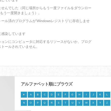
損しています
ませんでした（同じ場所からもう一度ファイルをダウンロー
をもう一度開きましょう）。
ール済のプログラムが'Windowsレジストリ'に存在しませ
に感染しています
ションにコンピュータに対応するリソースがないか、プログ
ストールされていません。
アルファベット順にブラウズ
#
A
B
C
D
E
F
G
H
I
J
K
L
N
O
P
Q
R
S
T
U
V
W
X
Y
Z