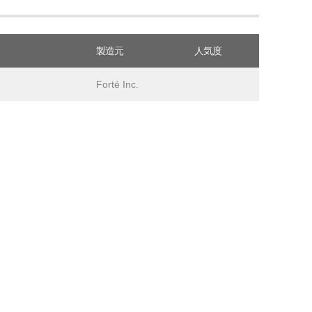
製造元
人気度
Forté Inc.