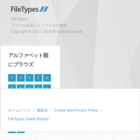
FileTypes
ファイル拡張子とファイルの種類
Copyright © 2017-2026 All rights reserved
アルファベット順
にブラウズ
#
A
B
C
D
E
F
G
H
I
J
K
L
M
N
O
P
Q
R
S
ホームページ
連絡先
Cookie and Privacy Policy
FileTypes Safety Report
T
U
V
W
X
Y
Z