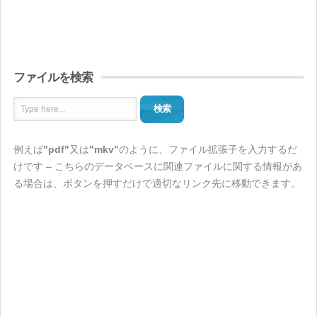
ファイルを検索
検索
例えば
"pdf"
又は
"mkv"
のように、ファイル拡張子を入力するだ
けです – こちらのデータベースに関連ファイルに関する情報があ
る場合は、ボタンを押すだけで適切なリンク先に移動できます。