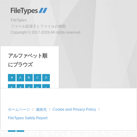
FileTypes
ファイル拡張子とファイルの種類
Copyright © 2017-2026 All rights reserved
アルファベット順
にブラウズ
#
A
B
C
D
E
F
G
H
I
J
K
L
M
N
O
P
Q
R
S
ホームページ
連絡先
Cookie and Privacy Policy
FileTypes Safety Report
T
U
V
W
X
Y
Z