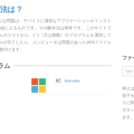
方法は？
がちな問題は、デバイスに適切なアプリケーションがインスト
理由によるものです。その解決法は簡単です、このサイトで
ラムのリストから、1つ（又は複数）のプログラムを選択して
ルが完了したら、コンピュータは問題のあったAFAファイル
連付けます。
ファ
ラム
Astrotite
例え
張子を
スに
ボタ
ます