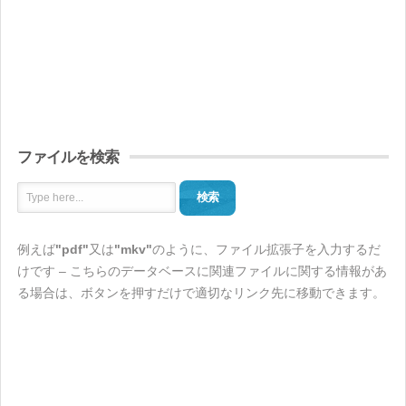
ファイルを検索
検索
例えば
"pdf"
又は
"mkv"
のように、ファイル拡張子を入力するだ
けです – こちらのデータベースに関連ファイルに関する情報があ
る場合は、ボタンを押すだけで適切なリンク先に移動できます。