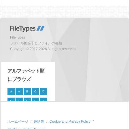
FileTypes
ファイル拡張子とファイルの種類
Copyright © 2017-2026 All rights reserved
アルファベット順
にブラウズ
#
A
B
C
D
E
F
G
H
I
J
K
L
M
N
O
P
Q
R
S
ホームページ
連絡先
Cookie and Privacy Policy