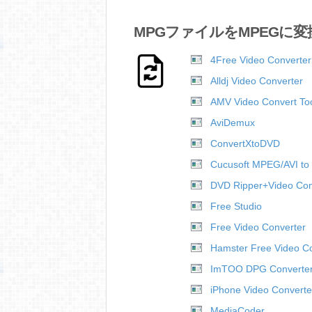
MPGファイルをMPEGに
4Free Video Converter
Alldj Video Converter
AMV Video Convert To
AviDemux
ConvertXtoDVD
Cucusoft MPEG/AVI to
DVD Ripper+Video Conv
Free Studio
Free Video Converter
Hamster Free Video C
ImTOO DPG Converte
iPhone Video Converte
MediaCoder