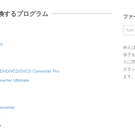
変換するプログラム
ファ
ol
例え
張子を
スに
ボタ
 DVD/VCD/SVCD Converter Pro
ます
erter Ultimate
onverter
r
r