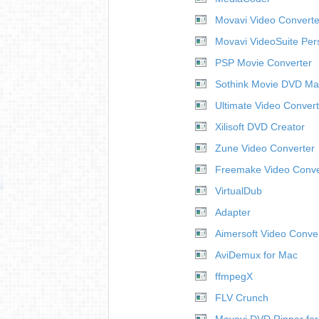
Movavi Video Converte
Movavi VideoSuite Per
PSP Movie Converter
Sothink Movie DVD Ma
Ultimate Video Convert
Xilisoft DVD Creator
Zune Video Converter
Freemake Video Conve
VirtualDub
Adapter
Aimersoft Video Conver
AviDemux for Mac
ffmpegX
FLV Crunch