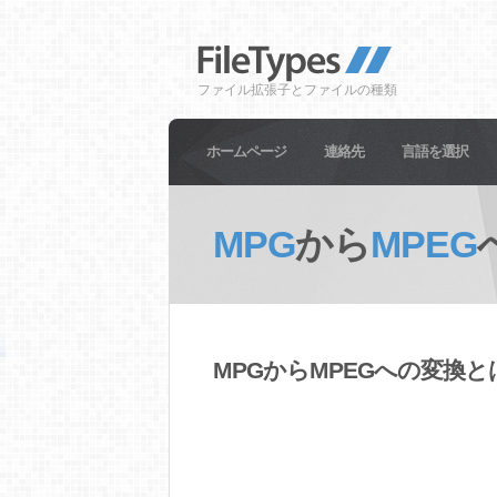
ファイル拡張子とファイルの種類
ホームページ
連絡先
言語を選択
MPG
から
MPEG
MPGからMPEGへの変換