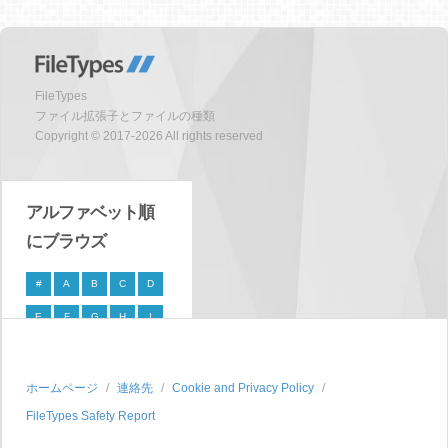
FileTypes
ファイル拡張子とファイルの種類
Copyright © 2017-2026 All rights reserved
アルファベット順
にブラウズ
#
A
B
C
D
E
F
G
H
I
J
K
L
M
N
O
P
Q
R
S
ホームページ
連絡先
Cookie and Privacy Policy
FileTypes Safety Report
T
U
V
W
X