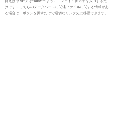
例えば
"pdf"
又は
"mkv"
のように、ファイル拡張子を入力するだ
けです – こちらのデータベースに関連ファイルに関する情報があ
る場合は、ボタンを押すだけで適切なリンク先に移動できます。