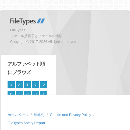
FileTypes
ファイル拡張子とファイルの種類
Copyright © 2017-2026 All rights reserved
アルファベット順
にブラウズ
#
A
B
C
D
E
F
G
H
I
J
K
L
M
N
O
P
Q
R
S
ホームページ
連絡先
Cookie and Privacy Policy
FileTypes Safety Report
T
U
V
W
X