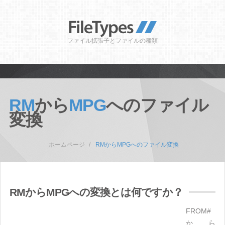
ファイル拡張子とファイルの種類
RM
から
MPG
へのファイル
変換
ホームページ
RMからMPGへのファイル変換
RMからMPGへの変換とは何ですか？
FROM#
から