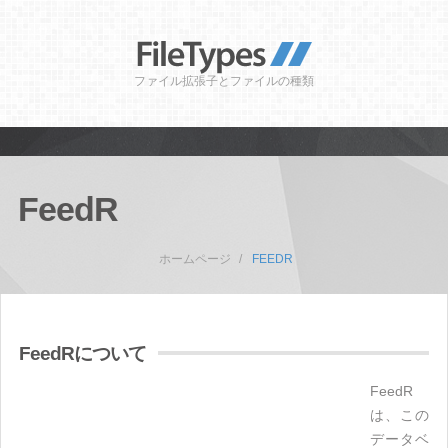
ファイル拡張子とファイルの種類
FeedR
ホームページ
FEEDR
FeedRについて
FeedR
は、この
データベ