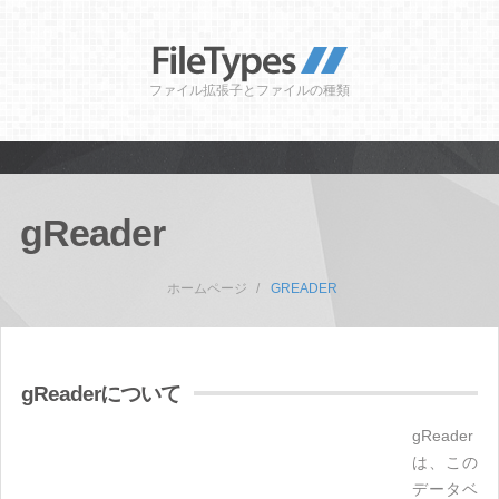
ファイル拡張子とファイルの種類
gReader
ホームページ
GREADER
gReaderについて
gReader
は、この
データベ