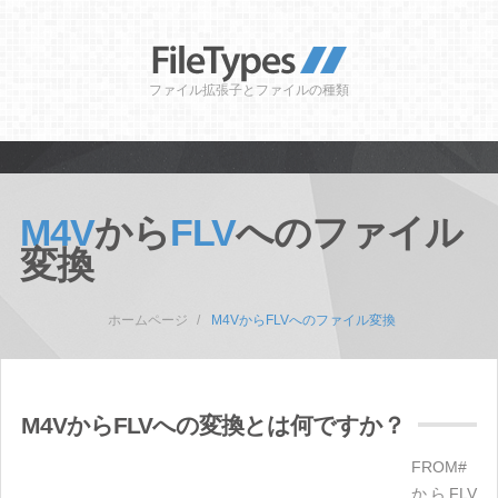
ファイル拡張子とファイルの種類
M4V
から
FLV
へのファイル
変換
ホームページ
M4VからFLVへのファイル変換
M4VからFLVへの変換とは何ですか？
FROM#
からFLV