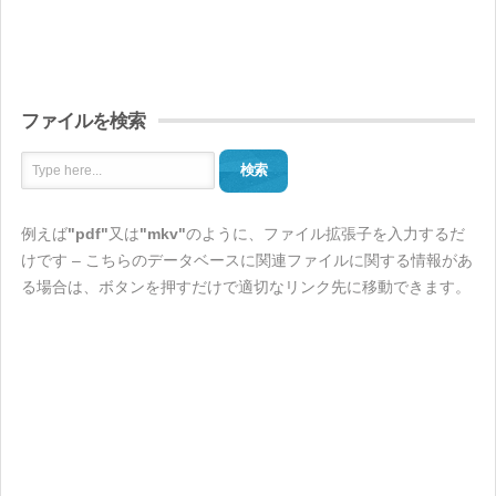
ファイルを検索
検索
例えば
"pdf"
又は
"mkv"
のように、ファイル拡張子を入力するだ
けです – こちらのデータベースに関連ファイルに関する情報があ
る場合は、ボタンを押すだけで適切なリンク先に移動できます。