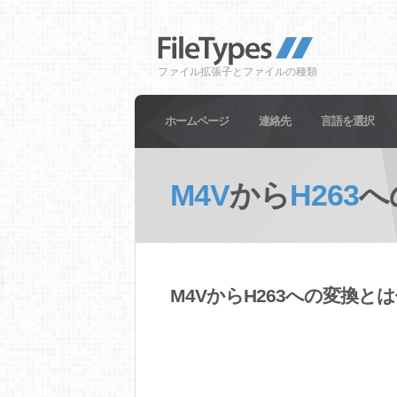
ファイル拡張子とファイルの種類
ホームページ
連絡先
言語を選択
M4V
から
H263
へ
M4VからH263への変換と