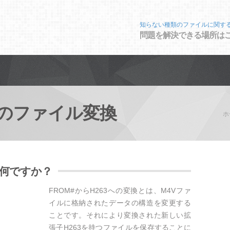
知らない種類のファイルに関す
問題を解決できる場所は
のファイル変換
ホ
は何ですか？
FROM#からH263への変換とは、M4Vファ
イルに格納されたデータの構造を変更する
ことです。それにより変換された新しい拡
張子H263を持つファイルを保存することに