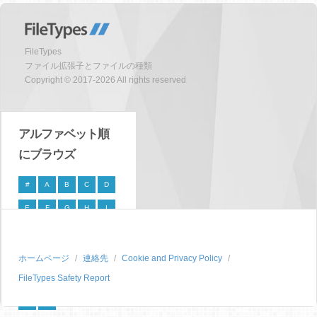
FileTypes
ファイル拡張子とファイルの種類
Copyright © 2017-2026 All rights reserved
アルファベット順
にブラウズ
#
A
B
C
D
E
F
G
H
I
J
K
L
M
N
O
P
Q
R
S
ホームページ
連絡先
Cookie and Privacy Policy
FileTypes Safety Report
T
U
V
W
X
Y
Z