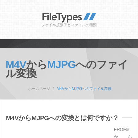
ファイル拡張子とファイルの種類
M4V
から
MJPG
へのファイ
ル変換
ホームページ
M4VからMJPGへのファイル変換
M4VからMJPGへの変換とは何ですか？
FROM#
から