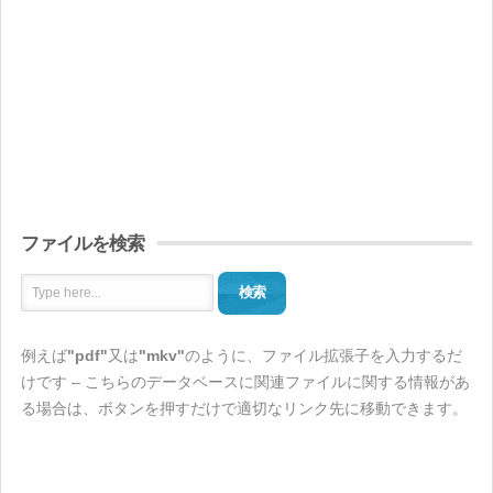
ファイルを検索
検索
例えば
"pdf"
又は
"mkv"
のように、ファイル拡張子を入力するだ
けです – こちらのデータベースに関連ファイルに関する情報があ
る場合は、ボタンを押すだけで適切なリンク先に移動できます。