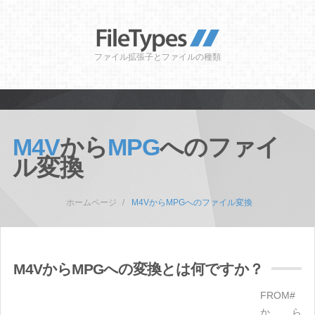
ファイル拡張子とファイルの種類
M4V
から
MPG
へのファイ
ル変換
ホームページ
M4VからMPGへのファイル変換
M4VからMPGへの変換とは何ですか？
FROM#
から