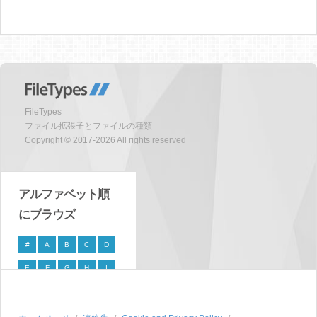
FileTypes
ファイル拡張子とファイルの種類
Copyright © 2017-2026 All rights reserved
アルファベット順
にブラウズ
#
A
B
C
D
E
F
G
H
I
J
K
L
M
N
O
P
Q
R
S