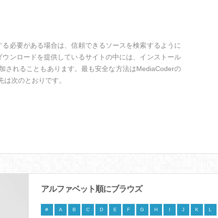
ロードする必要がある場合は、信頼できるソースを検索するように
の他のダウンロードを提供しているサイトの中には、インストール
されることもあります。最も安全な方法はMediaCoderの
ク先は次のとおりです。
アルファベット順にブラウズ
#
A
B
C
D
E
F
G
H
I
J
K
L