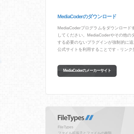
MediaCoderのダウンロード
MediaCoderプログラムをダウン
してください。MediaCoderやそ
する必要のないプラグインが強制的に追加
公式サイトを利用することです - リン
MediaCoderのメーカーサイト
FileTypes
ファイル拡張子とファイルの種類