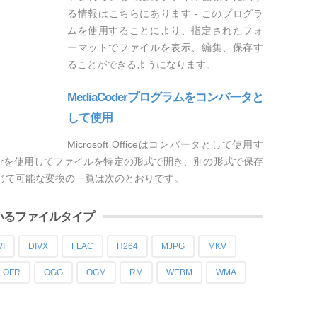
る情報はこちらにあります - このプログラ
ムを使用することにより、指定されたフォ
ーマットでファイルを表示、編集、保存す
ることができるようになります。
MediaCoderプログラムをコンバータと
して使用
Microsoft Officeはコンバータとして使用す
oderを使用してファイルを特定の形式で開き、別の形式で保存
rを通じて可能な変換の一覧は次のとおりです。
ているファイルタイプ
VI
DIVX
FLAC
H264
MJPG
MKV
OFR
OGG
OGM
RM
WEBM
WMA