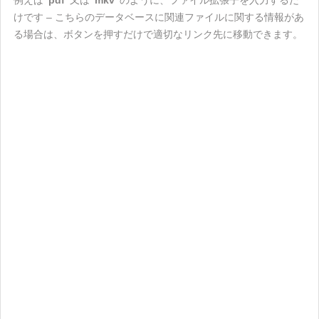
例えば
"pdf"
又は
"mkv"
のように、ファイル拡張子を入力するだ
けです – こちらのデータベースに関連ファイルに関する情報があ
る場合は、ボタンを押すだけで適切なリンク先に移動できます。