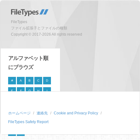
FileTypes
ファイル拡張子とファイルの種類
Copyright © 2017-2026 All rights reserved
アルファベット順
にブラウズ
#
A
B
C
D
E
F
G
H
I
J
K
L
M
N
O
P
Q
R
S
ホームページ
連絡先
Cookie and Privacy Policy
FileTypes Safety Report
T
U
V
W
X
Y
Z