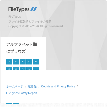
FileTypes
ファイル拡張子とファイルの種類
Copyright © 2017-2026 All rights reserved
アルファベット順
にブラウズ
#
A
B
C
D
E
F
G
H
I
J
K
L
M
N
O
P
Q
R
S
ホームページ
連絡先
Cookie and Privacy Policy
FileTypes Safety Report
T
U
V
W
X
Y
Z