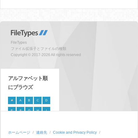
FileTypes
ファイル拡張子とファイルの種類
Copyright © 2017-2026 All rights reserved
アルファベット順
にブラウズ
#
A
B
C
D
E
F
G
H
I
J
K
L
M
N
O
P
Q
R
S
ホームページ
連絡先
Cookie and Privacy Policy