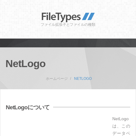
ファイル拡張子とファイルの種類
NetLogo
ホームページ
NETLOGO
NetLogoについて
NetLogo
は、この
データベ