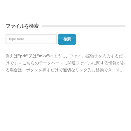
ファイルを検索
検索
例えば
"pdf"
又は
"mkv"
のように、ファイル拡張子を入力するだ
けです – こちらのデータベースに関連ファイルに関する情報があ
る場合は、ボタンを押すだけで適切なリンク先に移動できます。