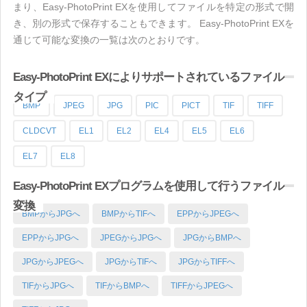
まり、Easy-PhotoPrint EXを使用してファイルを特定の形式で開
き、別の形式で保存することもできます。 Easy-PhotoPrint EXを
通じて可能な変換の一覧は次のとおりです。
Easy-PhotoPrint EXによりサポートされているファイル
タイプ
BMP
JPEG
JPG
PIC
PICT
TIF
TIFF
CLDCVT
EL1
EL2
EL4
EL5
EL6
EL7
EL8
Easy-PhotoPrint EXプログラムを使用して行うファイル
変換
BMPからJPGへ
BMPからTIFへ
EPPからJPEGへ
EPPからJPGへ
JPEGからJPGへ
JPGからBMPへ
JPGからJPEGへ
JPGからTIFへ
JPGからTIFFへ
TIFからJPGへ
TIFからBMPへ
TIFFからJPEGへ