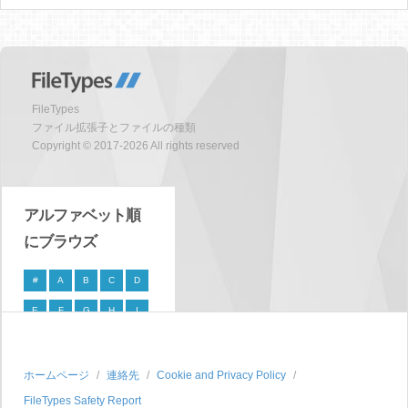
FileTypes
ファイル拡張子とファイルの種類
Copyright © 2017-2026 All rights reserved
アルファベット順
にブラウズ
#
A
B
C
D
E
F
G
H
I
J
K
L
M
N
O
P
Q
R
S
ホームページ
連絡先
Cookie and Privacy Policy
FileTypes Safety Report
T
U
V
W
X