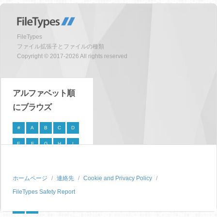
FileTypes
ファイル拡張子とファイルの種類
Copyright © 2017-2026 All rights reserved
アルファベット順
にブラウズ
#
A
B
C
D
E
F
G
H
I
J
K
L
M
N
O
P
Q
R
S
ホームページ
連絡先
Cookie and Privacy Policy
FileTypes Safety Report
T
U
V
W
X
Y
Z