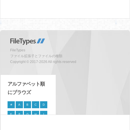
FileTypes
ファイル拡張子とファイルの種類
Copyright © 2017-2026 All rights reserved
アルファベット順
にブラウズ
#
A
B
C
D
E
F
G
H
I
J
K
L
M
N