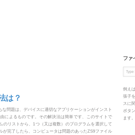
ファ
例え
方法は？
張子を
スに
がちな問題は、デバイスに適切なアプリケーションがインスト
ボタ
理由によるものです。その解決法は簡単です、このサイトで
ます
ラムのリストから、1つ（又は複数）のプログラムを選択して
ルが完了したら、コンピュータは問題のあったZS9ファイル