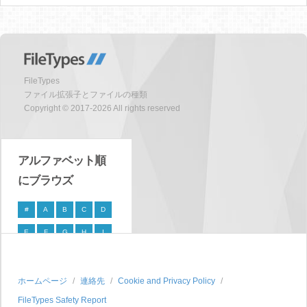
FileTypes
ファイル拡張子とファイルの種類
Copyright © 2017-2026 All rights reserved
アルファベット順
にブラウズ
#
A
B
C
D
E
F
G
H
I
J
K
L
M
N
O
P
Q
R
S
ホームページ
連絡先
Cookie and Privacy Policy
FileTypes Safety Report
T
U
V
W
X