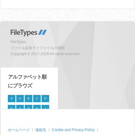
FileTypes
ファイル拡張子とファイルの種類
Copyright © 2017-2026 All rights reserved
アルファベット順
にブラウズ
#
A
B
C
D
E
F
G
H
I
J
K
L
M
N
O
P
Q
R
S
ホームページ
連絡先
Cookie and Privacy Policy