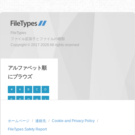
FileTypes
ファイル拡張子とファイルの種類
Copyright © 2017-2026 All rights reserved
アルファベット順
にブラウズ
#
A
B
C
D
E
F
G
H
I
J
K
L
M
N
O
P
Q
R
S
ホームページ
連絡先
Cookie and Privacy Policy
FileTypes Safety Report
T
U
V
W
X