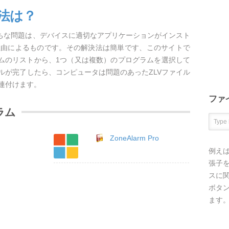
方法は？
がちな問題は、デバイスに適切なアプリケーションがインスト
理由によるものです。その解決法は簡単です、このサイトで
ラムのリストから、1つ（又は複数）のプログラムを選択して
ルが完了したら、コンピュータは問題のあったZLVファイル
連付けます。
ファ
ラム
ZoneAlarm Pro
例え
張子を
スに
ボタ
ます