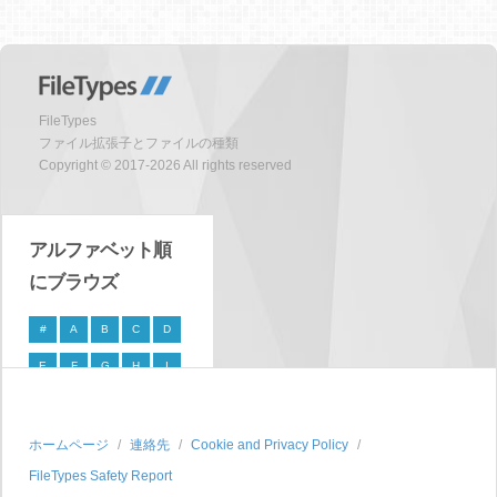
FileTypes
ファイル拡張子とファイルの種類
Copyright © 2017-2026 All rights reserved
アルファベット順
にブラウズ
#
A
B
C
D
E
F
G
H
I
J
K
L
M
N
O
P
Q
R
S
ホームページ
連絡先
Cookie and Privacy Policy
FileTypes Safety Report
T
U
V
W
X